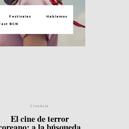
Festivales
Hablamos
Fest BCN
Lee el post
CineAsia
El cine de terror
coreano: a la búsqueda