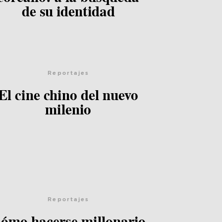
de su identidad
Lee el post
Reportajes
El cine chino del nuevo
milenio
Lee el post
Reportajes
ómo hacerse millonario