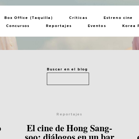
Box Office (Taquilla)
Críticas
Estreno cine
Concursos
Reportajes
Eventos
Korea 
Buscar en el blog
Lee el post
Reportajes
o
El cine de Hong Sang-
soo: diálogos en un bar