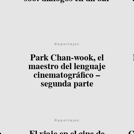
Lee el post
Reportajes
Park Chan-wook, el
maestro del lenguaje
cinematográfico –
segunda parte
Lee el post
Reportajes
a
El viaje en el cine de
C