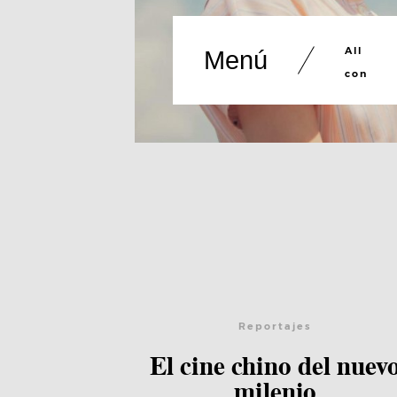
All
Menú
con
Lee el post
Reportajes
El cine chino del nuev
milenio