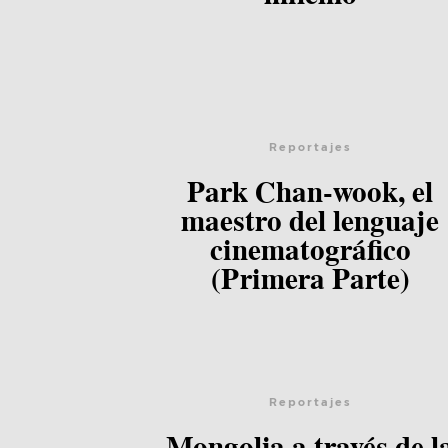
Lee el post
Reportajes
Park Chan-wook, el
maestro del lenguaje
cinematográfico
(Primera Parte)
Lee el post
Reportajes
Mongolia a través de l