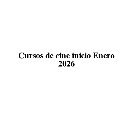
Agenda
Contacto
Cursos de cine inicio Enero
©2026 COPYRIGHT FLOTHEMES
2026