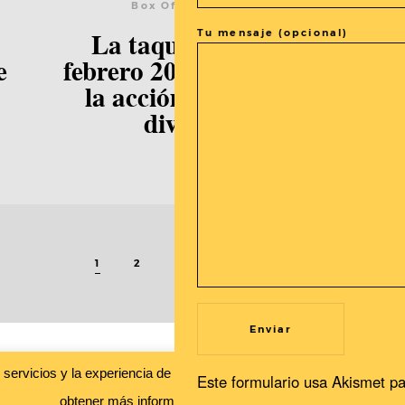
Box Office (Taquilla)
Tu mensaje (opcional)
La taquilla India de
e
febrero 2024 destaca por
la acción, ambición y
diversidad
1
2
3
…
12
Recibe nuestras novedades en tu buzón!
s servicios y la experiencia de usuario. Si continuas navegando, con
Este formulario usa Akismet pa
Newsletter
obtener más información.
Leer más
Aceptar