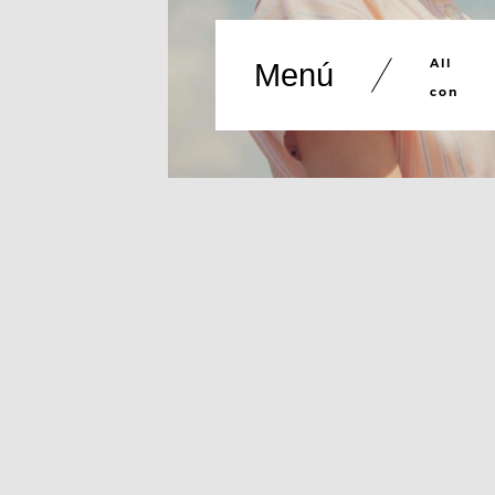
All
Menú
con
Lee el post