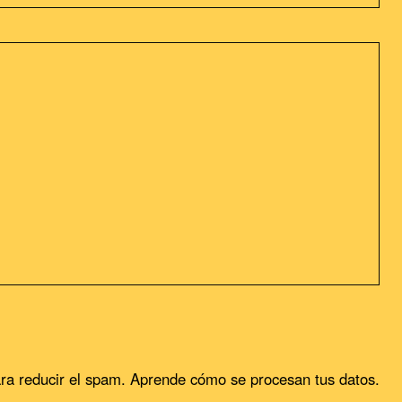
Box Office (Taquilla)
El anime domina la
cartelera japonesa en el
mes de Febrero
Siguientes Posts
sideramos que acepta su uso. Puedes cambiar la configuración u
ra reducir el spam.
Aprende cómo se procesan tus datos.