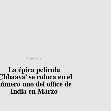
CineAsia
La épica película
Lee el post
Chhaava’ se coloca en el
úmero uno del office de
India en Marzo