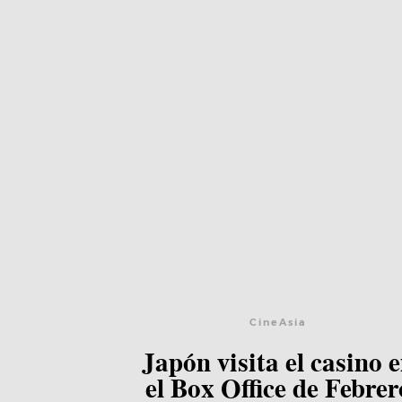
CineAsia
Lee el post
Japón visita el casino 
el Box Office de Febrer