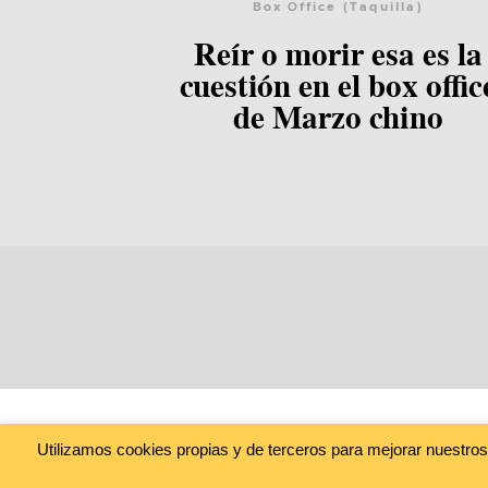
Box Office (Taquilla)
Reír o morir esa es la
cuestión en el box offic
de Marzo chino
Utilizamos cookies propias y de terceros para mejorar nuestro
@cine_asia