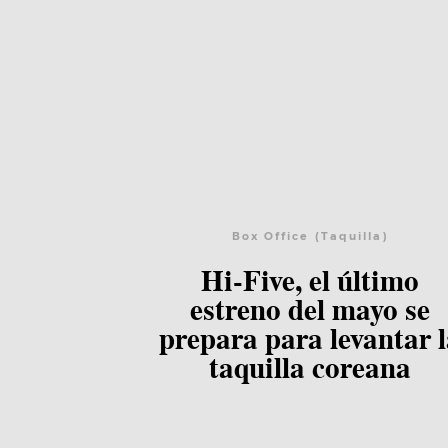
Box Office (Taquilla)
Hi-Five, el último
Lee el post
estreno del mayo se
prepara para levantar 
taquilla coreana