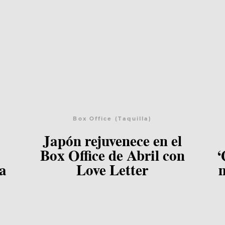
Box Office (Taquilla)
Japón rejuvenece en el
Lee el post
Box Office de Abril con
‘
la
Love Letter
n