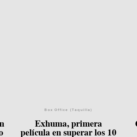
Box Office (Taquilla)
Lee el post
en
Exhuma, primera
o
película en superar los 10