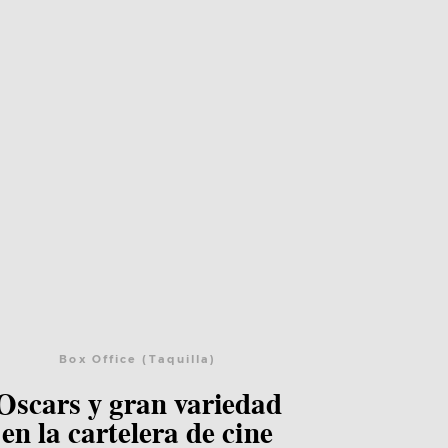
Box Office (Taquilla)
Lee el post
Oscars y gran variedad
en la cartelera de cine