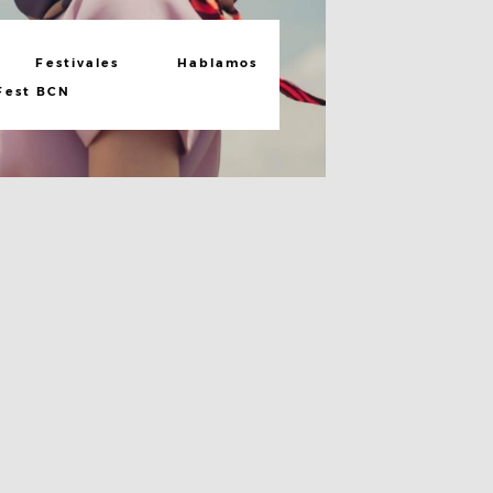
Festivales
Hablamos
Fest BCN
Lee el post