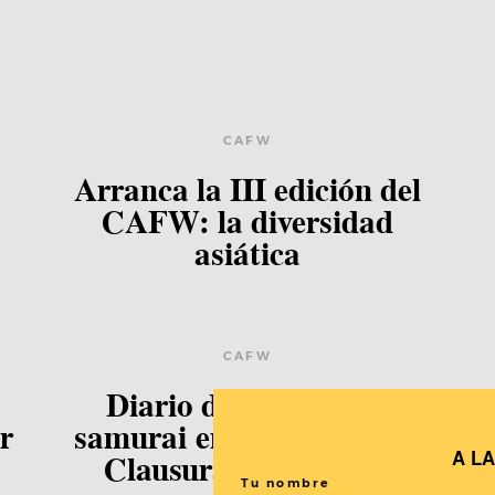
CAFW
Arranca la III edición del
CAFW: la diversidad
asiática
CAFW
Diario de El séptimo
r
samurai en el CAFW (5):
s
A L
Clausura del festival.
Tu nombre