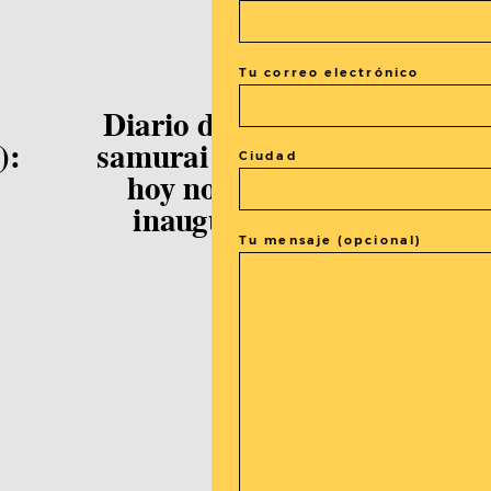
Tu correo electrónico
CAFW
Diario de El Séptimo
):
samurai en el CAFW:
Ciudad
hoy nos vamos de
inauguración (2)
Tu mensaje (opcional)
: