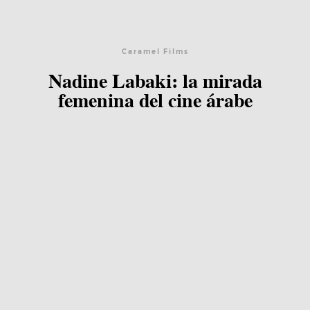
Blog
Caramel Films
Nadine Labaki: la mirada
Agenda
femenina del cine árabe
Contacto
©2026 COPYRIGHT FLOTHEMES