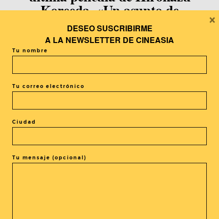
Koreeda, «Un asunto de
×
familia»
DESEO SUSCRIBIRME
A LA
NEWSLETTER DE CINEASIA
Tu nombre
España
Una receta familiar, la
Tu correo electrónico
gastronomía como puente entre
culturas.
Ciudad
Tu mensaje (opcional)
Anteriores Posts
1
2
3
4
5
…
29