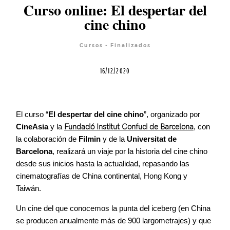
Curso online: El despertar del
cine chino
Equipo
Cursos - Finalizados
Blog
16/12/2020
Agenda
El curso “
El
despertar del cine chino
”, organizado por
CineAsia
y la
Fundació Institut Confuci de Barcelona
, con
Contacto
la colaboración de
Filmin
y de la
Universitat de
Barcelona
, realizará un viaje por la historia del cine chino
desde sus inicios hasta la actualidad, repasando las
cinematografías de China continental, Hong Kong y
Taiwán.
©2026 COPYRIGHT FLOTHEMES
Un cine del que conocemos la punta del iceberg (en China
se producen anualmente más de 900 largometrajes) y que