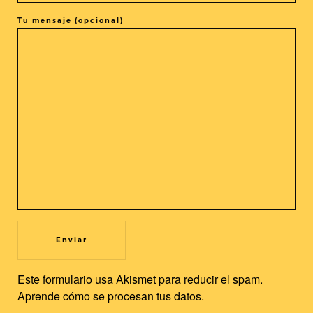
Tu mensaje (opcional)
COMPARTIR LA ENTRADA
@cineasia.online
SUSCRÍBETE A NUESTRA
Newsletter
Utilizamos cookies propias y de terceros para mejorar nuestros
servicios y la experiencia de usuario. Si continuas navegando,
Este formulario usa Akismet para reducir el spam.
consideramos que acepta su uso. Puedes cambiar la
Aprende cómo se procesan tus datos.
configuración u obtener más información.
Leer más
Aceptar