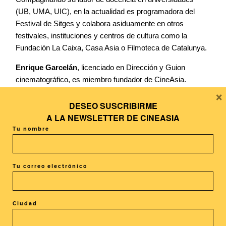
(UB, UMA, UIC), en la actualidad es programadora del
Festival de Sitges y colabora asiduamente en otros
festivales, instituciones y centros de cultura como la
Fundación La Caixa, Casa Asia o Filmoteca de Catalunya.
Enrique Garcelán
, licenciado en Dirección y Guion
cinematográfico, es miembro fundador de CineAsia.
×
Enrique forma parte del Comité de programación del
Festival de cine de Sitges y Fancine de Málaga.
DESEO SUSCRIBIRME
Compagina esta labor con la docencia en universidades
A LA
NEWSLETTER DE CINEASIA
(UAB, UB, UIC, UMA, Universidad Carlos III), escuelas de
Tu nombre
cine (La Casa del Cine, San Antonio de los Baños en
Cuba), con la colaboración con otros festivales,
instituciones y centros de cultura, como la Fundación La
Tu correo electrónico
Caixa, Casa Asia y Filmoteca de Catalunya.
Ciudad