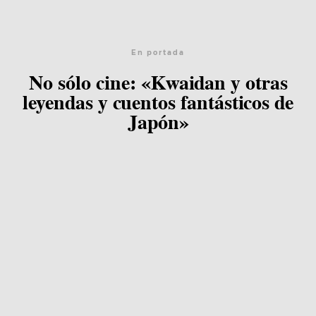
Blog
En portada
No sólo cine: «Kwaidan y otras
Agenda
leyendas y cuentos fantásticos de
Japón»
Contacto
©2026 COPYRIGHT FLOTHEMES