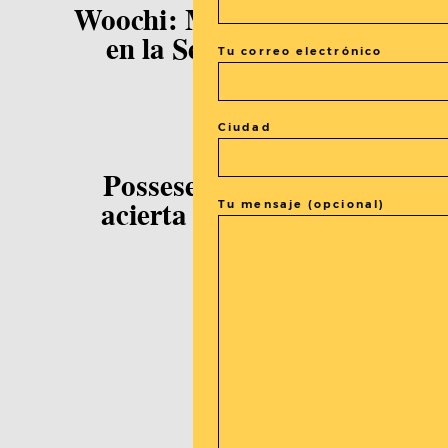
Woochi: Magia y acción
en la Seúl moderna
Tu correo electrónico
Ciudad
Corea
Possesed: Corea no
Tu mensaje (opcional)
acierta con el terror