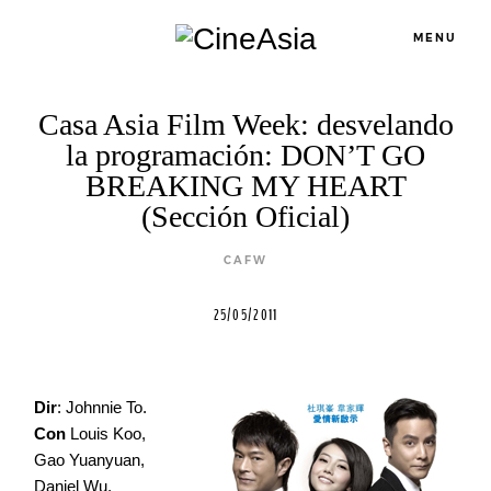
MENU
Casa Asia Film Week: desvelando
Servicios
la programación: DON’T GO
BREAKING MY HEART
(Sección Oficial)
Cursos
CAFW
Equipo
25/05/2011
Blog
Dir
: Johnnie To.
Con
Louis Koo,
Agenda
Gao Yuanyuan,
Daniel Wu,