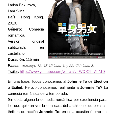
Contacto
Larisa Bakurova,
Lam Suet.
País
: Hong Kong.
2010.
Género
: Comedia
©2026 COPYRIGHT FLOTHEMES
romántica.
Versión original
subtitulada en
castellano.
Duración
: 115 min
Pases
:
domingo 12, 18.15 (sala 1) y 22.45 h (sala 3)
Trailer
:
http://www.youtube.com/watch?v=WQK2LTAhAT0
En una frase
: Todos conocemos al
Johnnie To
de
Election
o
Exiled
. Pero, ¿conocemos realmente a
Johnnie To
? La
comedia romántica de la temporada.
Sin duda alguna la comedia romántica por excelencia para
los que quieran ver la otra cara del archiconocido por sus
thrillers de acción
Johnnie To
: en esta ocasión (como en