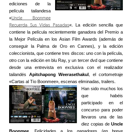
ediciones de la
Contacto
película tailandesa
«
Uncle Boonmee
Recuerda Sus Vidas Pasadas
«. La edición sencilla que
contiene la película recientemente ganadora del Premio a
la Mejor Película en los Asian Film Awards (además de
©2026 COPYRIGHT FLOTHEMES
conseguir la Palma de Oro en Cannes), y la edición
coleccionista, que contiene tres discos: uno con la película,
otro con la edición en blu Ray, y un tercer dvd que contiene
desde una entrevista en exclusiva con el realizador
tailandés
Apitchapong Weerasethakul
, el cortometraje
«Cartas al Tío Boonmee», escenas eliminadas, trailers.
Han sido muchos los
que habéis
participado en el
concurso para poder
llevaros una de las
diez copias de
Uncle
Boonmee
.
Felicidades a los ganadores (en breve