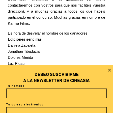
contactaremos con vostros para que nos facilitéis vuestra
dirección), y a muchas gracias a todos los que habeis
participado en el concurso. Muchas gracias en nombre de
Karma Films.
Es hora de desvelar el nombre de los ganadores:
Ediciones sencillas
:
Daniela Zabaleta
Jonathan Tibaduzia
Dolores Mérida
Luz Rigau
×
Marcos Gutiérrez
DESEO SUSCRIBIRME
Jose Luis Pérez
A LA
NEWSLETTER DE CINEASIA
Edición de coleccionista
:
Tu nombre
Hector Cabrera
Mari Carmen Céspedes
Amaia Dosantos
Tu correo electrónico
Luis Gómez