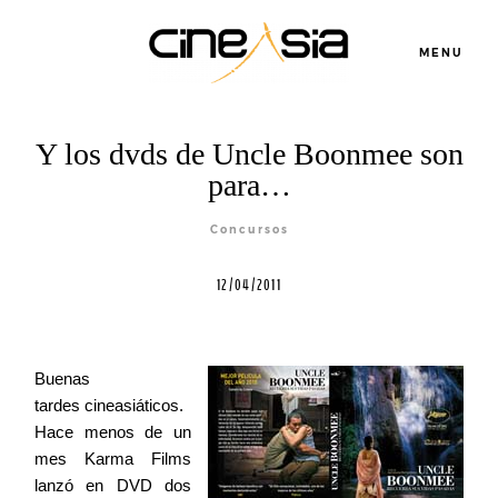
MENU
Servicios
Y los dvds de Uncle Boonmee son
para…
Cursos
Concursos
12/04/2011
Equipo
Blog
Buenas
tardes cineasiáticos.
Hace menos de un
Agenda
mes Karma Films
lanzó en DVD dos