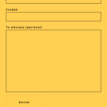
Ciudad
Tu mensaje (opcional)
COMPARTIR LA ENTRADA
@cineasia.online
SUSCRÍBETE A NUESTRA