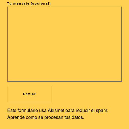
Tu mensaje (opcional)
COMPARTIR LA ENTRADA
@cineasia.online
SUSCRÍBETE A NUESTRA
Utilizamos cookies propias y de terceros para mejorar nuestros
Newsletter
servicios y la experiencia de usuario. Si continuas navegando,
Este formulario usa Akismet para reducir el spam.
consideramos que acepta su uso. Puedes cambiar la
Aprende cómo se procesan tus datos.
configuración u obtener más información.
Leer más
Aceptar