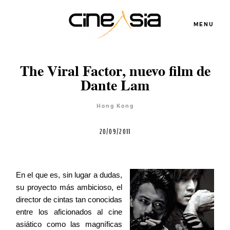
MENU
Servicios
The Viral Factor, nuevo film de
Dante Lam
Cursos
Hong Kong
20/09/2011
Equipo
Blog
En el que es, sin lugar a dudas,
su proyecto más ambicioso, el
director de cintas tan
conocidas
Agenda
entre los aficionados al cine
asiático como las magníficas