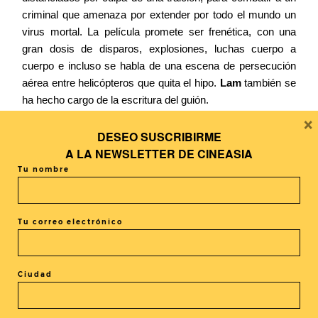
criminal que amenaza por extender por todo el mundo un
virus mortal. La película promete ser frenética, con una
gran dosis de disparos, explosiones, luchas cuerpo a
cuerpo e incluso se habla de una escena de persecución
aérea entre helicópteros que quita el hipo.
Lam
también se
ha hecho cargo de la escritura del guión.
×
The Viral Factor
se ha rodado en localizaciones de
Jordania, Malasia,
la China Continental
, Vietnam, Tailandia
DESEO SUSCRIBIRME
y la propia Hong Kong.
Otros actores que participan en el
A LA
NEWSLETTER DE CINEASIA
proyecto son
Bai Bing
(
Let the Bullets Fly
, 2010);
Andy
Tu nombre
On
(
True Legend
, 2010);
Elaine Jin
(
Lost in Beijing
,
2007);
Kai Chi Liu
(
The Beast Stalker
, 2008) y
Carl Ng
(
Jessica Caught on Type
, 2010).
Tu correo electrónico
Por nuestro colaborador Francisco Nieto
Ciudad