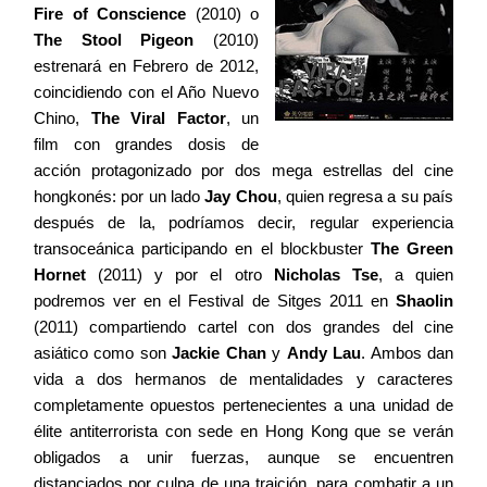
Fire of Conscience
(2010) o
Contacto
The Stool Pigeon
(2010)
estrenará en Febrero de 2012,
coincidiendo con el Año Nuevo
Chino,
The Viral Factor
, un
film con grandes dosis de
©2026 COPYRIGHT FLOTHEMES
acción protagonizado por dos mega estrellas del cine
hongkonés: por un lado
Jay Chou
, quien regresa a su país
después de la, podríamos decir, regular experiencia
transoceánica participando en el blockbuster
The Green
Hornet
(2011) y por el otro
Nicholas Tse
, a quien
podremos ver en el Festival
de Sitges
2011 en
Shaolin
(2011) compartiendo cartel con dos grandes del cine
asiático como son
Jackie Chan
y
Andy Lau
. Ambos dan
vida a dos hermanos de mentalidades y caracteres
completamente opuestos pertenecientes a una unidad de
élite antiterrorista con sede en Hong Kong que se verán
obligados a unir fuerzas, aunque se encuentren
distanciados por culpa de una traición, para combatir a un