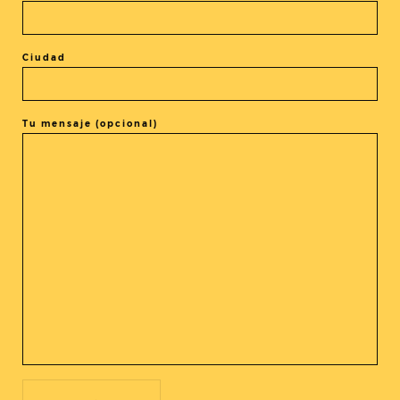
que se reinventa en la imaginación crítica de sus autores.
Ciudad
Tu mensaje (opcional)
COMPARTIR LA ENTRADA
@cineasia.online