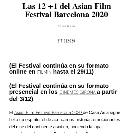
Las 12 +1 del Asian Film
Festival Barcelona 2020
Cursos
CineAsia
Equipo
27/10/2020
Blog
(El Festival continúa en su formato
online en
hasta el 29/11)
FILMIN
Agenda
(El Festival continúa en su formato
presencial en los
a partir
CINEMES GIRONA
Contacto
del 3/12)
El
Asian Film Festival Barcelona 2020
de Casa Asia sigue
fiel a su espíritu, el de acercarnos historias emocionantes
del cine del continente asiático, poniendo la lupa
©2026 COPYRIGHT FLOTHEMES