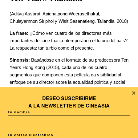
(Aditya Assarat, Apichatpong Weerasethakul,
Chulayarnnon Siriphol y Wisit Sasanatieng. Tailandia, 2018)
La frase:
¿Cómo ven cuatro de los directores más
importantes del cine thai contemporáneo el futuro del país?
La respuesta: tan turbio como el presente.
Sinopsis:
Basándose en el formato de su predecesora Ten
Years Hong Kong (2015), cada uno de los cuatro
segmentos que componen esta película da visibilidad al
enfoque de su director sobre la actualidad política y social
×
de Tailandia, imaginando el futuro del país dentro de diez
años. Las historias que se narran se localizan en ejército,
DESEO SUSCRIBIRME
en una galería de arte, en una distopía y en una dictadura
A LA
NEWSLETTER DE CINEASIA
que se justifica mediante la defensa de una idea
Tu nombre
distorsionada de la paz. Estas cuatro historias abordan
respectivamente el conformismo, la identidad, el
militarismo y el poder político y económico de una nación
Tu correo electrónico