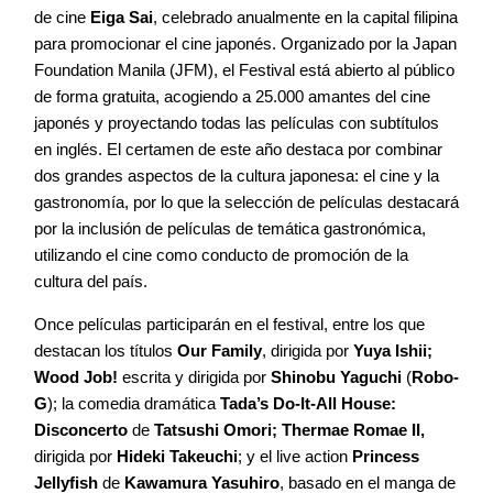
de cine
Eiga Sai
, celebrado anualmente en la capital filipina
para promocionar el cine japonés. Organizado por la Japan
Contacto
Foundation Manila (JFM), el Festival está abierto al público
de forma gratuita, acogiendo a 25.000 amantes del cine
japonés y proyectando todas las películas con subtítulos
en inglés. El certamen de este año destaca por combinar
dos grandes aspectos de la cultura japonesa: el cine y la
©2026 COPYRIGHT FLOTHEMES
gastronomía, por lo que la selección de películas destacará
por la inclusión de películas de temática gastronómica,
utilizando el cine como conducto de promoción de la
cultura del país.
Once películas participarán en el festival, entre los que
destacan los títulos
Our Family
, dirigida por
Yuya Ishii;
Wood Job!
escrita y dirigida por
Shinobu Yaguchi
(
Robo-
G
); la comedia dramática
Tada’s Do-It-All House:
Disconcerto
de
Tatsushi Omori; Thermae Romae II,
dirigida por
Hideki Takeuchi
; y el live action
Princess
Jellyfish
de
Kawamura Yasuhiro
, basado en el manga de