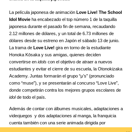
La película japonesa de animación
Love Live! The School
Idol Movie
ha encabezado el top número 1 de la taquilla
japonesa durante el pasado fin de semana, recaudando
2.12 millones de dólares, y un total de 6.73 millones de
dólares desde su estreno en Japón el sábado 13 de junio.
La trama de
Love Live!
gira en torno de la estudiante
Honoka Kōsaka y sus amigas, quienes deciden
convertirse en
idols
con el objetivo de atraer a nuevos
estudiantes y evitar el cierre de su escuela, la Otonokizaka
Academy. Juntas formarán el grupo “μ’s” (pronunciado
como “muse”), y se presentarán al concurso “Love Live”,
donde competirán contra los mejores grupos escolares de
idol
de todo el país.
Además de contar con álbumes musicales, adaptaciones a
videojuegos y dos adaptaciones al manga, la franquicia
cuenta también con una serie animada dirigida por
×
Takahiko Kyōgoku
. Tras 2 temporadas y 26 episodios