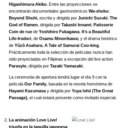
Higashimura Akiko
. Entre las proyecciones se
encontrarán documentales gastronómicos
Wa-shoku:
Beyond Shuhi,
escrita y dirigida por
Junichi Suzuki
;
The
God of Ramen
, dirigida por
Takashi Innami
;
Patisserie
Coin de rue
de
Yoshihiro Fukagawa
,
It’s a Beautiful
Life-Irodori
, de
Osamu Minorikawa;
y el drama histórico
de
Yûzô Asahara
,
A Tale of Samurai Coo-king
.
Prácticamente toda la selección de películas nunca han
sido proyectadas en Filipinas a excepción del live action
Parasyte
, dirigida por
Tazaki Yamazaki
.
La ceremonia de apertura tendrá lugar el día 9 con la
película
Our Family
, basada en la novela homónima de
Hayami Kazumasa
y dirigida por
Yuya Ishii (The Great
Passage),
el cual estará presente como invitado especial.
La animación Love Live!
triunfa en la taquilla japonesa