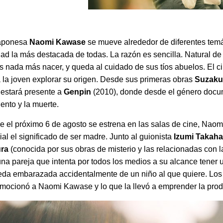
 japonesa
Naomi Kawase
se mueve alrededor de diferentes temá
tidad la más destacada de todas. La razón es sencilla. Natural 
nada más nacer, y queda al cuidado de sus tíos abuelos. El cin
a la joven explorar su origen. Desde sus primeras obras
Suzak
 estará presente a
Genpin
(2010), donde desde el género docum
ento y la muerte.
e el próximo 6 de agosto se estrena en las salas de cine, Nao
al el significado de ser madre. Junto al guionista
Izumi Takaha
ura
(conocida por sus obras de misterio y las relacionadas con la
una pareja que intenta por todos los medios a su alcance tener u
eda embarazada accidentalmente de un niño al que quiere. L
mocionó a Naomi Kawase y lo que la llevó a emprender la produ