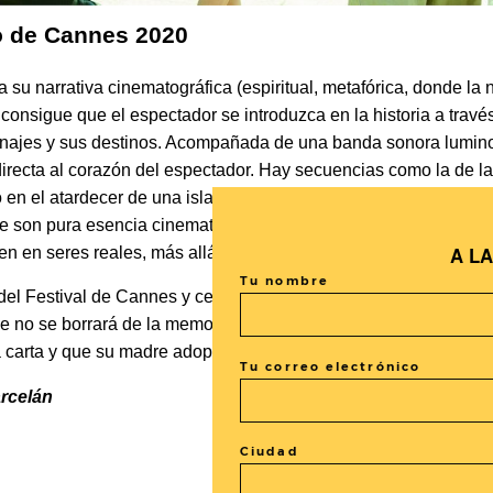
lo de Cannes 2020
 su narrativa cinematográfica (espiritual, metafórica, donde la 
onsigue que el espectador se introduzca en la historia a través
onajes y sus destinos. Acompañada de una banda sonora lumi
a directa al corazón del espectador. Hay secuencias como la de 
en el atardecer de una isla, o la del pequeño Asato preguntan
 son pura esencia cinematográfica. Instantes donde los person
A L
ten en seres reales, más allá de las líneas de un guion.
Tu nombre
 del Festival de Cannes y cerró la programación oficial del Fest
e no se borrará de la memoria y de los recuerdos del espectad
a carta y que su madre adoptiva le leerá al pequeño cada año.
Tu correo electrónico
arcelán
Ciudad