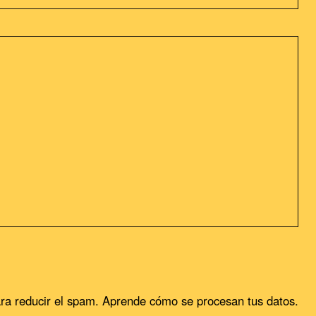
sideramos que acepta su uso. Puedes cambiar la configuración u
ra reducir el spam.
Aprende cómo se procesan tus datos.