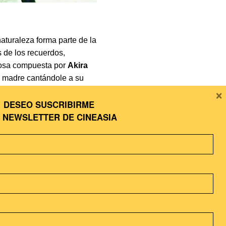
naturaleza forma parte de la
 de los recuerdos,
nosa compuesta por
Akira
la madre cantándole a su
×
do a su madre adoptiva por
DESEO SUSCRIBIRME
ajes dejan a un lado la
A
NEWSLETTER DE CINEASIA
ival de cine de San
or. Como sabiamente le