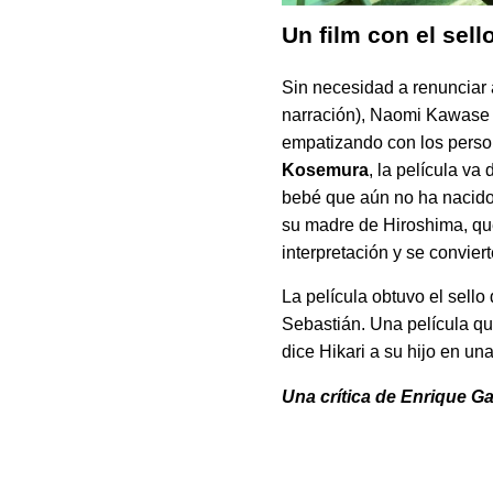
Un film con el sel
Sin necesidad a renunciar a
narración), Naomi Kawase c
empatizando con los pers
Kosemura
, la película v
bebé que aún no ha nacido 
su madre de Hiroshima, que
interpretación y se convier
La película obtuvo el sello
Sebastián. Una película qu
dice Hikari a su hijo en un
Una crítica de Enrique G