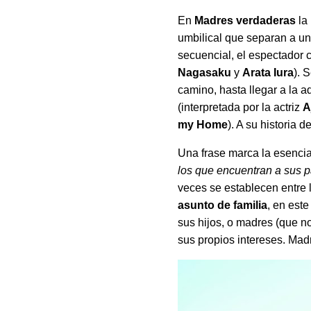
En
Madres verdaderas
la 
umbilical que separan a un
secuencial, el espectador 
Nagasaku
y
Arata Iura
). 
camino, hasta llegar a la a
(interpretada por la actriz
A
my Home
). A su historia 
Una frase marca la esenci
los que encuentran a sus p
veces se establecen entre
asunto de familia
, en est
sus hijos, o madres (que n
sus propios intereses. Mad