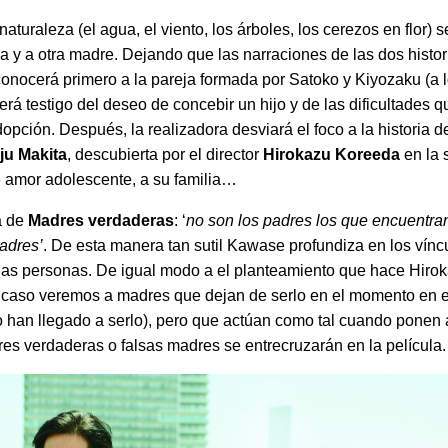
naturaleza (el agua, el viento, los árboles, los cerezos en flor) 
a y a otra madre. Dejando que las narraciones de las dos histor
conocerá primero a la pareja formada por Satoko y Kiyozaku (a 
Será testigo del deseo de concebir un hijo y de las dificultades 
dopción. Después, la realizadora desviará el foco a la historia d
ju Makita
, descubierta por el director
Hirokazu Koreeda
en la 
de amor adolescente, a su familia…
a de
Madres verdaderas
: ‘
no son los padres los que encuentran 
adres’
. De esta manera tan sutil Kawase profundiza en los vín
 las personas. De igual modo a el planteamiento que hace Hir
e caso veremos a madres que dejan de serlo en el momento en 
o han llegado a serlo), pero que actúan como tal cuando ponen a
res verdaderas o falsas madres se entrecruzarán en la película.