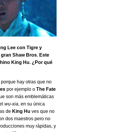
Ang Lee con Tigre y
 gran Shaw Bros. Este
chino King Hu. ¿Por qué
, porque hay otras que no
nes
por ejemplo o
The Fate
 que son más emblemáticas
el
wu-xia
, en su única
las de
King Hu
ves que no
son dos maestros pero no
roducciones muy rápidas, y