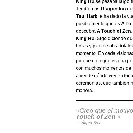
King Hu
se pasaba largo t
Tendremos
Dragon Inn
que
Tsui Hark
le ha dado la vue
posiblemente que es
A To
descubra
A Touch of Zen
King Hu
. Sigo diciendo qu
horas y pico de obra total
momento. En cada visionado
porque creo que es una pe
con muchos momentos de te
a ver de dónde vienen toda
ceremonias, que también m
manera.
«Creo que el motiv
Touch of Zen
«
Ángel Sala