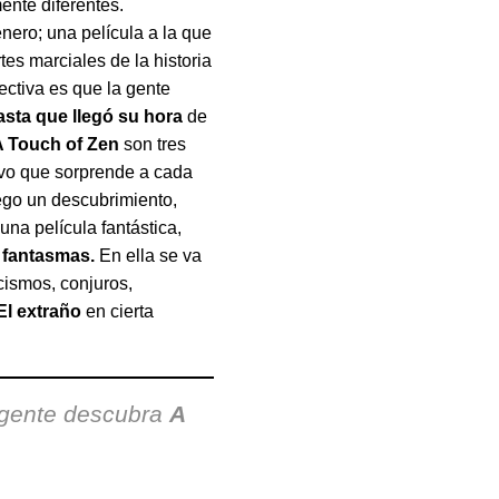
ente diferentes.
nero; una película a la que
tes marciales de la historia
ectiva es que la gente
sta que llegó su hora
de
A Touch of Zen
son tres
tivo que sorprende a cada
ego un descubrimiento,
 una película fantástica,
e fantasmas.
En ella se va
cismos, conjuros,
El extraño
en cierta
 gente descubra
A