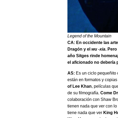
Legend of the Mountain
CA: En occidente las art
Dragón y el
wu -xia
. Per
año Sitges rinde homenaj
el aficionado no debería 
AS:
Es un ciclo pequeñito
están en formatos y copias
of Lee Khan
, películas q
de su filmografía.
Come Dr
colaboración con Shaw Bro
tienen nada que ver con l
tiene nada que ver
King 