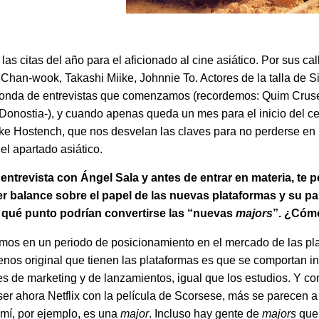
las citas del año para el aficionado al cine asiático. Por sus c
 Chan-wook, Takashi Miike, Johnnie To. Actores de la talla de
onda de entrevistas que comenzamos (recordemos: Quim Crusell
 Donostia-), y cuando apenas queda un mes para el inicio del 
ike Hostench, que nos desvelan las claves para no perderse en 
el apartado asiático.
ntrevista con Ángel Sala y antes de entrar en materia, te 
r balance sobre el papel de las nuevas plataformas y su pa
ta qué punto podrían convertirse las “nuevas
majors
”. ¿Cóm
amos en un periodo de posicionamiento en el mercado de las pla
menos original que tienen las plataformas es que se comportan i
s de marketing y de lanzamientos, igual que los estudios. Y co
r ahora Netflix con la película de Scorsese, más se parecen a
 mí, por ejemplo, es una
major
. Incluso hay gente de
majors
que 