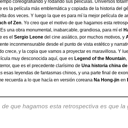
iempo coreografiando y rodando sus películas. Universos totalm
 es la película más emblemática y copiada de la historia del gé
lta dos veces. Y luego la que es para mí la mejor película de ar
uch of Zen
. Yo creo que el motivo de que hagamos esta retrosp
. Es una obra monumental, inabarcable, grandiosa, para mí el
Ha
e es el
Sergio Leone
del cine asiático, por muchos motivos, y
mente inconmensurable desde el punto de vista estético y narra
 crece, y la copia que vamos a proyectar es maravillosa. Y lu
lícula muy desconocida aquí, que es
Legend of the Mountain
,
rror, que es el precedente clarísimo de
Una historia china d
s esas leyendas de fantasmas chinos, y una parte final de exor
e recuerda a lo que hacía en versión coreana
Na Hong-jin
en
o de que hagamos esta retrospectiva es que la