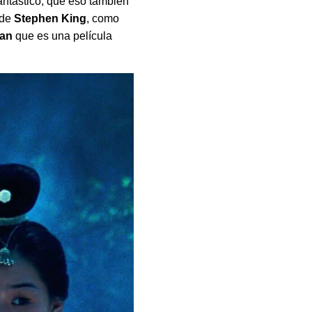
antástico, que eso también
 de
Stephen King
, como
gan
que es una película