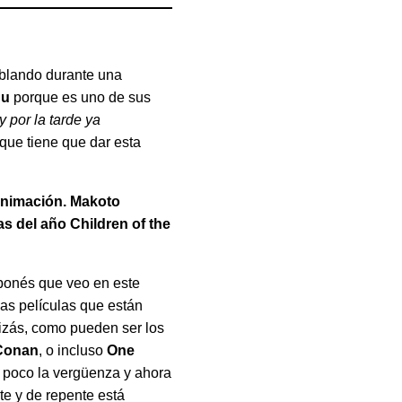
ablando durante una
Hu
porque es uno de sus
y por la tarde ya
 que tiene que dar esta
 animación. Makoto
as del año Children of the
japonés que veo en este
las películas que están
izás, como pueden ser los
 Conan
, o incluso
One
n poco la vergüenza y ahora
nte y de repente está