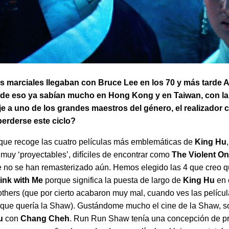
es marciales llegaban con Bruce Lee en los 70 y más tarde 
o de eso ya sabían mucho en Hong Kong y en Taiwan, con la
e a uno de los grandes maestros del género, el realizador 
perderse este ciclo?
 que recoge las cuatro películas más emblemáticas de
King Hu
 muy ‘proyectables’, difíciles de encontrar como
The Violent O
ue no se han remasterizado aún. Hemos elegido las 4 que creo
ink with Me
porque significa la puesta de largo de
King Hu
en 
thers (que por cierto acabaron muy mal, cuando ves las pelícu
o que quería la Shaw). Gustándome mucho el cine de la Shaw, 
Hu
con
Chang Cheh
. Run Run Shaw tenía una concepción de p