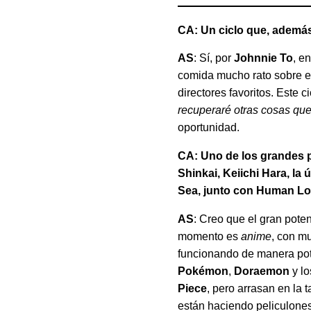
CA: Un ciclo que, ademá
AS
: Sí, por
Johnnie To
, e
comida mucho rato sobre el 
directores favoritos. Este 
recuperaré otras cosas qu
oportunidad.
CA: Uno de los grandes p
Shinkai, Keiichi Hara, la
Sea, junto con Human 
AS
: Creo que el gran pote
momento es
anime
, con mu
funcionando de manera pot
Pokémon
,
Doraemon
y l
Piece
, pero arrasan en la 
están haciendo peliculone