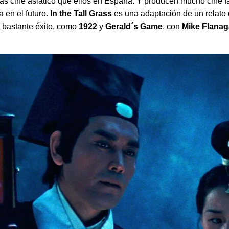
ás cine asiático que ellos en España. Y producen mucho cine f
 en el futuro.
In the Tall Grass
es una adaptación de un relato
 bastante éxito, como
1922
y
Gerald´s Game
, con
Mike Flana