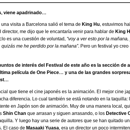
s, viene apadrinado…
n una visita a Barcelona salió el tema de
King Hu
, estuvimos h
director, me dijo que le encantaría venir para hablar de
King 
ciclo es una cuestión de voluntad,
“voy a ver esto por la mañana, 
e quizás me he perdido por la mañana”
. Pero un festival yo creo
untos de interés del Festival de este año es la sección de
 última película de One Piece… y una de las grandes sorpres
Lost…
ncial que tiene el cine japonés es la animación. El mejor cine 
cha diferencia. Lo cual también se está notando en la taquilla: 
ente en Japón son de animación. Muy de una manera local, qu
os
Shin Chan
que arrasan y siguen arrasando, o los
Detective
taquilla. Y luego hay una serie de autores que se han quitado u
s. El caso de
Masaaki Yuasa
, era un director un poco intermite