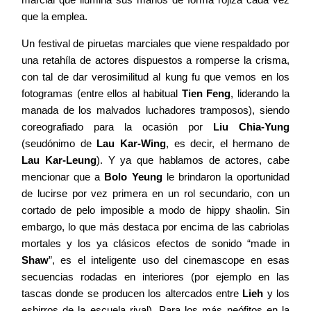
que la emplea.
Un festival de piruetas marciales que viene respaldado por
una retahíla de actores dispuestos a romperse la crisma,
con tal de dar verosimilitud al kung fu que vemos en los
fotogramas (entre ellos al habitual
Tien Feng
, liderando la
manada de los malvados luchadores tramposos), siendo
coreografiado para la ocasión por
Liu Chia-Yung
(seudónimo de
Lau Kar-Wing
, es decir, el hermano de
Lau Kar-Leung
). Y ya que hablamos de actores, cabe
mencionar que a
Bolo Yeung
le brindaron la oportunidad
de lucirse por vez primera en un rol secundario, con un
cortado de pelo imposible a modo de hippy shaolin. Sin
embargo, lo que más destaca por encima de las cabriolas
mortales y los ya clásicos efectos de sonido “made in
Shaw
”, es el inteligente uso del cinemascope en esas
secuencias rodadas en interiores (por ejemplo en las
tascas donde se producen los altercados entre
Lieh
y los
esbirros de la escuela rival). Para los más neófitos en la