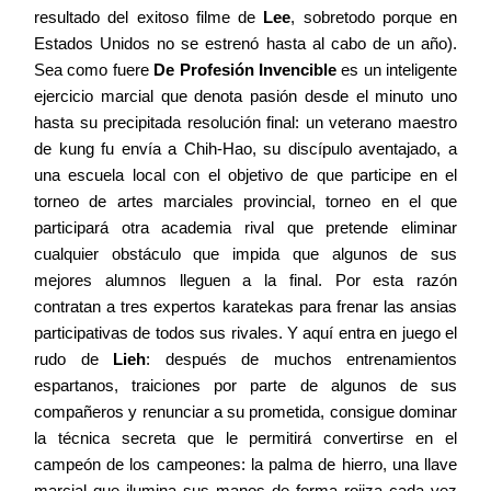
resultado del exitoso filme de
Lee
, sobretodo porque en
Estados Unidos no se estrenó hasta al cabo de un año).
Sea como fuere
De Profesión Invencible
es un inteligente
ejercicio marcial que denota pasión desde el minuto uno
hasta su precipitada resolución final: un veterano maestro
de kung fu envía a Chih-Hao, su discípulo aventajado, a
una escuela local con el objetivo de que participe en el
torneo de artes marciales provincial, torneo en el que
participará otra academia rival que pretende eliminar
cualquier obstáculo que impida que algunos de sus
mejores alumnos lleguen a la final.
Por esta razón
contratan a tres expertos karatekas para frenar las ansias
participativas de todos sus rivales. Y aquí entra en juego el
rudo de
Lieh
: después de muchos entrenamientos
espartanos, traiciones por parte de algunos de sus
compañeros y renunciar a su prometida, consigue dominar
la técnica secreta que le permitirá convertirse en el
campeón de los campeones: la palma de hierro, una llave
marcial que ilumina sus manos de forma rojiza cada vez