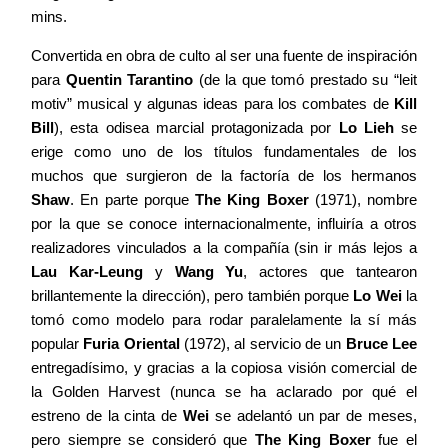
mins.
Agenda
Convertida en obra de culto al ser una fuente de inspiración
para
Quentin Tarantino
(de la que tomó prestado su “leit
motiv” musical y algunas ideas para los combates de
Kill
Contacto
Bill
), esta odisea marcial protagonizada por
Lo Lieh
se
erige como uno de los títulos fundamentales de los
muchos que surgieron de la factoría de los hermanos
Shaw
. En parte porque
The King Boxer
(1971), nombre
por la que se conoce internacionalmente, influiría a otros
©2026 COPYRIGHT FLOTHEMES
realizadores vinculados a la compañía (sin ir más lejos a
Lau Kar-Leung
y
Wang Yu
, actores que tantearon
brillantemente la dirección), pero también porque
Lo Wei
la
tomó como modelo para rodar paralelamente la sí más
popular
Furia Oriental
(1972), al servicio de un
Bruce Lee
entregadísimo, y gracias a la copiosa visión comercial de
la Golden Harvest (nunca se ha aclarado por qué el
estreno de la cinta de
Wei
se adelantó un par de meses,
pero siempre se consideró que
The King Boxer
fue el