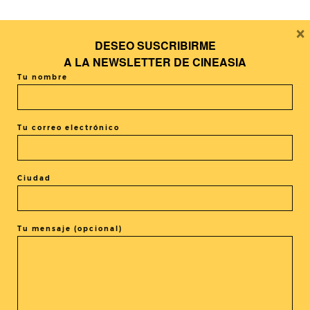
×
DESEO SUSCRIBIRME
A LA
NEWSLETTER DE CINEASIA
Tu nombre
“
La ocupación del ciclo Un verano de cine
ha sido espectacular en cada uno de los
centros de Caixaforum en los que se han
Tu correo electrónico
proyectado”.
Gloria Andreu,
coordinadora del área de
Cultura de Fundació La Caixa
Ciudad
Tu mensaje (opcional)