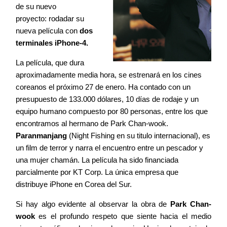
de su nuevo
proyecto: rodadar su
Contacto
nueva película con
dos
terminales
iPhone-4.
La película, que dura
aproximadamente media hora, se estrenará en los cines
©2026 COPYRIGHT FLOTHEMES
coreanos el próximo 27 de enero. Ha contado con un
presupuesto de 133.000 dólares, 10 días de rodaje y un
equipo humano compuesto por 80 personas, entre los que
encontramos al hermano de Park Chan-wook.
Paranmanjang
(Night Fishing en su titulo internacional), es
un film de terror y narra el encuentro entre un pescador y
una mujer chamán. La película ha sido financiada
parcialmente por KT Corp. La única empresa que
distribuye iPhone en Corea del Sur.
Si hay algo evidente al observar la obra de
Park Chan-
wook
es el profundo respeto que siente hacia el medio