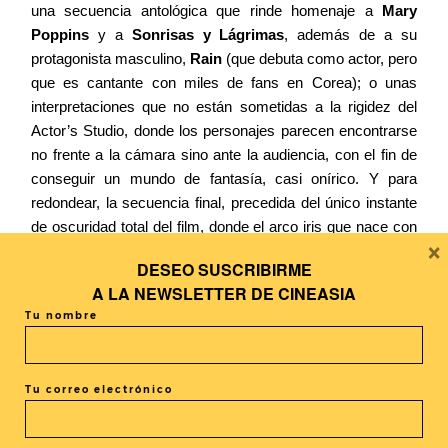
una secuencia antológica que rinde homenaje a
Mary
Poppins
y a
Sonrisas y Lágrimas
, además de a su
protagonista masculino,
Rain
(que debuta como actor, pero
que es cantante con miles de fans en Corea); o unas
interpretaciones que no están sometidas a la rigidez del
Actor’s Studio, donde los personajes parecen encontrarse
no frente a la cámara sino ante la audiencia, con el fin de
conseguir un mundo de fantasía, casi onírico. Y para
redondear, la secuencia final, precedida del único instante
de oscuridad total del film, donde el arco iris que nace con
×
el amanecer une a los dos protagonistas, como queriendo
DESEO SUSCRIBIRME
decir: sí, todavía perdura la esperanza.
A LA
NEWSLETTER DE CINEASIA
Y así podríamos continuar enumerando un elemento tras
Tu nombre
otro. Porque si hay algo que caracteriza a
Park Chan-
wook
es que es conocedor del lenguaje que utiliza. Que
aprende película a película. Y que, evidentemente, innova.
Tu correo electrónico
Pese a quien pese.