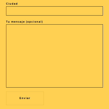
Ciudad
Tu mensaje (opcional)
COMPARTIR LA ENTRADA
@cineasia.online
SUSCRÍBETE A NUESTRA
Utilizamos cookies propias y de terceros para mejorar nuestros
Newsletter