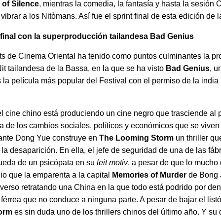
 of Silence
, mientras la comedia, la fantasía y hasta la sesión 
brar a los Nitòmans. Así fue el sprint final de esta edición de l
ta final con la superproducción tailandesa Bad Genius
ts de Cinema Oriental ha tenido como puntos culminantes la proy
Nit tailandesa de la Bassa, en la que se ha visto
Bad Genius
, u
 la película más popular del Festival con el permiso de la india
el cine chino está produciendo un cine negro que trasciende al 
 de los cambios sociales, políticos y económicos que se vive
tante Dong Yue construye en
The Looming Storm
un thriller q
 la desaparición. En ella, el jefe de seguridad de una de las fáb
squeda de un psicópata en su
leit motiv
, a pesar de que lo mucho
io que la emparenta a la capital
Memories of Murder
de Bong J
verso retratando una China en la que todo está podrido por den
érrea que no conduce a ninguna parte. A pesar de bajar el listó
orm
es sin duda uno de los thrillers chinos del último año. Y su 