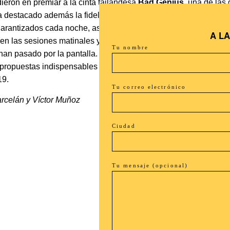
dieron en premiar a la cinta tailandesa
Bad Genius
, una de las
a destacado además la fidelidad del público en sus sesiones ab
arantizados cada noche, así como un incremento en el público
A L
 en las sesiones matinales y de la retrospectiva dedicada a
Ste
Tu nombre
n pasado por la pantalla. Un año más el público ha disfrutad
propuestas indispensables para el verano. Solo podemos empez
19.
Tu correo electrónico
arcelán y Víctor Muñoz
Ciudad
Tu mensaje (opcional)