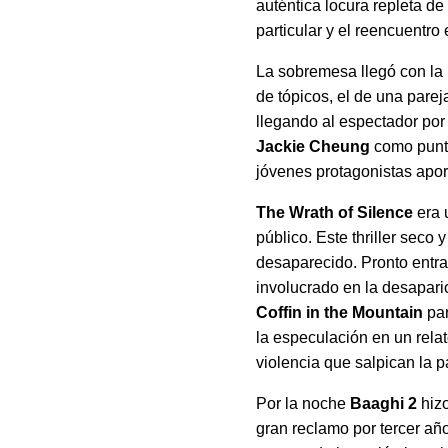
auténtica locura repleta d
particular y el reencuentr
La sobremesa llegó con la
de tópicos, el de una parej
llegando al espectador por
Jackie Cheung
como punto
jóvenes protagonistas apor
The Wrath of Silence
era 
público. Este thriller seco
desaparecido. Pronto entra
involucrado en la desaparic
Coffin in the Mountain
par
la especulación en un relat
violencia que salpican la p
Por la noche
Baaghi 2
hizo
gran reclamo por tercer añ