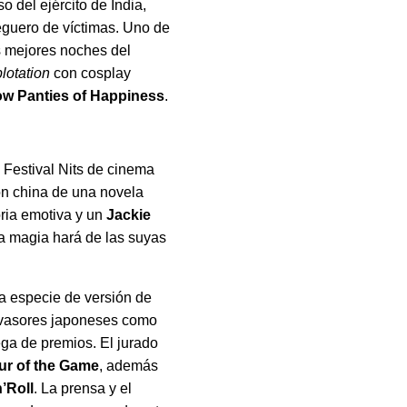
 del ejército de India,
eguero de víctimas. Uno de
s mejores noches del
lotation
con cosplay
low Panties of Happiness
.
l Festival Nits de cinema
ón china de una novela
oria emotiva y un
Jackie
la magia hará de las suyas
na especie de versión de
invasores japoneses como
rega de premios. El jurado
ur of the Game
, además
’Roll
. La prensa y el