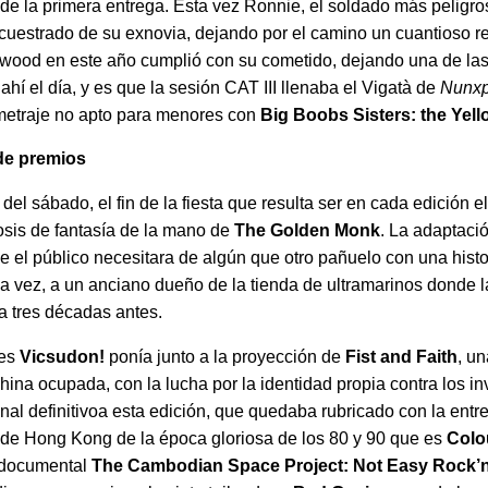
de la primera entrega. Esta vez Ronnie, el soldado más peligroso
ecuestrado de su exnovia, dejando por el camino un cuantioso r
lywood en este año cumplió con su cometido, dejando una de la
 ahí el día, y es que la sesión CAT III llenaba el Vigatà de
Nunxp
gometraje no apto para menores con
Big Boobs Sisters: the Yel
 de premios
el sábado, el fin de la fiesta que resulta ser en cada edición e
osis de fantasía de la mano de
The Golden Monk
. La adaptaci
e el público necesitara de algún que otro pañuelo con una hist
na vez, a un anciano dueño de la tienda de ultramarinos donde 
ta tres décadas antes.
jes
Vicsudon!
ponía junto a la proyección de
Fist and Faith
, u
ina ocupada, con la lucha por la identidad propia contra los 
final definitivoa esta edición, que quedaba rubricado con la ent
 de Hong Kong de la época gloriosa de los 80 y 90 que es
Colo
 documental
The Cambodian Space Project: Not Easy Rock’n