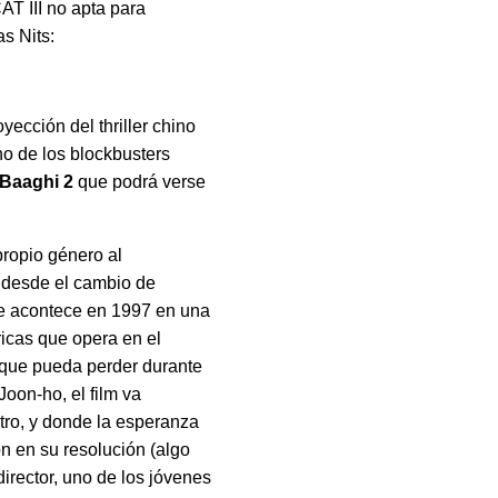
CAT III no apta para
as Nits:
ección del thriller chino
no de los blockbusters
Baaghi 2
que podrá verse
propio género al
n desde el cambio de
ue acontece en 1997 en una
ricas que opera en el
 que pueda perder durante
oon-ho, el film va
tro, y donde la esperanza
n en su resolución (algo
director, uno de los jóvenes