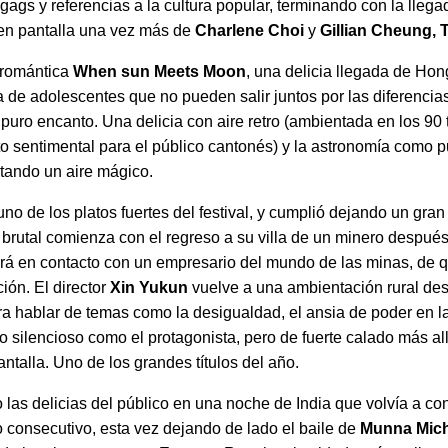
e gags y referencias a la cultura popular, terminando con la ll
o en pantalla una vez más de
Charlene Choi
y
Gillian Cheung, 
 romántica
When sun Meets Moon
, una delicia llegada de Ho
a de adolescentes que no pueden salir juntos por las diferencia
 puro encanto. Una delicia con aire retro (ambientada en los 90
 sentimental para el público cantonés) y la astronomía como p
tando un aire mágico.
uno de los platos fuertes del festival, y cumplió dejando un gra
 y brutal comienza con el regreso a su villa de un minero despué
rá en contacto con un empresario del mundo de las minas, de 
ión. El director
Xin Yukun
vuelve a una ambientación rural des
a hablar de temas como la desigualdad, el ansia de poder en 
o silencioso como el protagonista, pero de fuerte calado más al
antalla. Uno de los grandes títulos del año.
 las delicias del público en una noche de India que volvía a co
o consecutivo, esta vez dejando de lado el baile de
Munna Mich