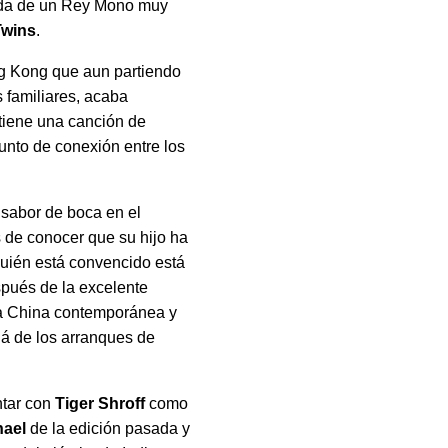
egada de un Rey Mono muy
Twins
.
ng Kong que aun partiendo
s familiares, acaba
 tiene una canción de
unto de conexión entre los
n sabor de boca en el
s de conocer que su hijo ha
quién está convencido está
pués de la excelente
la China contemporánea y
lá de los arranques de
ntar con
Tiger Shroff
como
ael
de la edición pasada y