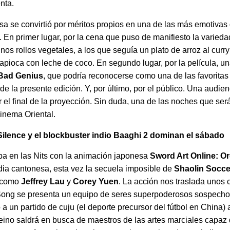
nta.
ssa se convirtió por méritos propios en una de las más emotivas
. En primer lugar, por la cena que puso de manifiesto la varied
os rollos vegetales, a los que seguía un plato de arroz al curry
apioca con leche de coco. En segundo lugar, por la película, un
Bad Genius
, que podría reconocerse como una de las favoritas 
 de la presente edición. Y, por último, por el público. Una audi
ir el final de la proyección. Sin duda, una de las noches que se
Cinema Oriental.
f Silence y el blockbuster indio Baaghi 2 dominan el sábado
a en las Nits con la animación japonesa
Sword Art Online: Or
ia cantonesa, esta vez la secuela imposible de
Shaolin Socce
o como
Jeffrey Lau
y
Corey Yuen
. La acción nos traslada unos c
Song se presenta un equipo de seres superpoderosos sospech
a un partido de cuju (el deporte precursor del fútbol en China)
reino saldrá en busca de maestros de las artes marciales capaz 