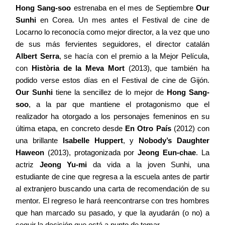
Hong Sang-soo
estrenaba en el mes de Septiembre
Our
Sunhi
en Corea. Un mes antes el Festival de cine de
Locarno lo reconocía como mejor director, a la vez que uno
de sus más fervientes seguidores, el director catalán
Albert Serra
, se hacía con el premio a la Mejor Película,
con
Història de la Meva Mort
(2013), que también ha
podido verse estos días en el Festival de cine de Gijón.
Our Sunhi
tiene la sencillez de lo mejor de
Hong Sang-
soo
, a la par que mantiene el protagonismo que el
realizador ha otorgado a los personajes femeninos en su
última etapa, en concreto desde
En Otro País
(2012) con
una brillante
Isabelle Huppert
, y
Nobody’s Daughter
Haweon
(2013), protagonizada por
Jeong Eun-chae
. La
actriz
Jeong Yu-mi
da vida a la joven Sunhi, una
estudiante de cine que regresa a la escuela antes de partir
al extranjero buscando una carta de recomendación de su
mentor. El regreso le hará reencontrarse con tres hombres
que han marcado su pasado, y que la ayudarán (o no) a
seguir la decisión que está a punto de tomar.