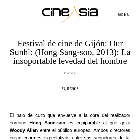
MENU
Festival de cine de Gijón: Our
Sunhi: (Hong Sang-soo, 2013): La
Servicios
insoportable levedad del hombre
Corea
Cursos
23/11/2013
Equipo
El halo de culto que envuelve a la obra del realizador
Blog
coreano
Hong Sang-soo
es equiparable al que goza
Woody Allen
entre el público europeo. Ambos directores
crean enormes expectativas entre sus seguidores de tal
Agenda