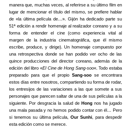
manera que, muchas veces, al referirse a su último film en
lugar de mencionar el título del mismo, se prefiere hablar
de «la última película de…». Gijón ha dedicado parte su
Contacto
51ª edición a rendir homenaje al realizador coreano y a su
forma de entender el cine (como experiencia vital al
margen de la industria cinematográfica, que él mismo
escribe, produce, y dirige). Un homenaje compuesto por
una retrospectiva donde se han podido ver ocho de las
©2026 COPYRIGHT FLOTHEMES
quince producciones del director coreano, además de la
edición del libro «
El Cine de Hong Sang-soo
«. Todo estaba
preparado para que el propio
Sang-soo
se encontrara
estos días entre nosotros, compartiendo su forma de rodar,
los entresijos de las variaciones a las que somete a sus
personajes que parecen saltar de una de sus películas a la
siguiente. Por desgracia la salud de
Hong
nos ha jugado
una mala pasada y no hemos podido contar con él… Pero
si tenemos su última película,
Our Sunhi
, para despedir
esta edición como se merece.