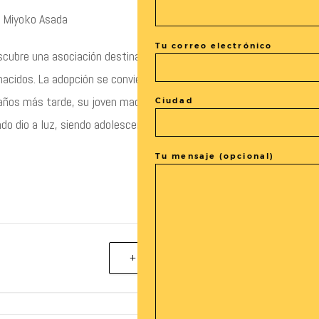
a, Miyoko Asada
Tu correo electrónico
scubre una asociación destinada a unir parejas infértiles con
nacidos. La adopción se convierte en la alternativa perfecta
 años más tarde, su joven madre vuelve para buscarlo,
Ciudad
ando dio a luz, siendo adolescente.
Tu mensaje (opcional)
+ exportación iCal / Outlook