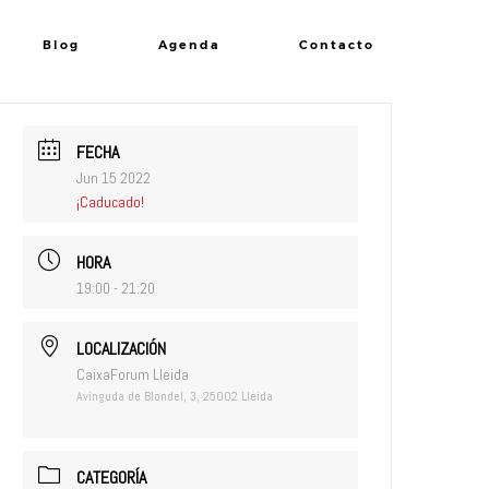
Blog
Agenda
Contacto
FECHA
Jun 15 2022
¡Caducado!
HORA
19:00 - 21:20
LOCALIZACIÓN
CaixaForum Lleida
Avinguda de Blondel, 3, 25002 Lleida
CATEGORÍA