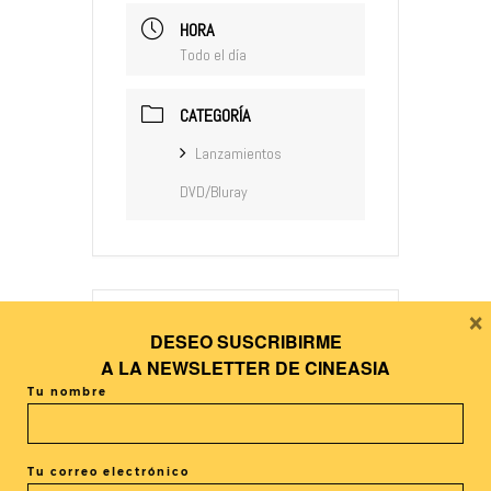
HORA
Todo el día
CATEGORÍA
Lanzamientos
DVD/Bluray
×
DESEO SUSCRIBIRME
+ Añadir Google Calendar
A LA
NEWSLETTER DE CINEASIA
Tu nombre
+ exportación iCal / Outlook
Tu correo electrónico