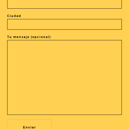
Ciudad
El evento está terminado.
Tu mensaje (opcional)
COMPARTIR ESTE EVENTO
@cine_asia
Recibe nuestras novedades en tu buzón!