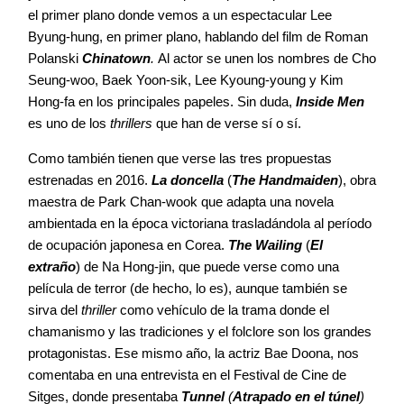
el primer plano donde vemos a un espectacular Lee
Byung-hung, en primer plano, hablando del film de Roman
Polanski
Chinatown
.
Al actor se unen los nombres de Cho
Seung-woo, Baek Yoon-sik, Lee Kyoung-young y Kim
Hong-fa en los principales papeles. Sin duda,
Inside Men
es uno de los
thrillers
que han de verse sí o sí.
Como también tienen que verse las tres propuestas
estrenadas en 2016.
La doncella
(
The Handmaiden
), obra
maestra de Park Chan-wook que adapta una novela
ambientada en la época victoriana trasladándola al período
de ocupación japonesa en Corea.
The Wailing
(
El
extraño
) de Na Hong-jin, que puede verse como una
película de terror (de hecho, lo es), aunque también se
sirva del
thriller
como vehículo de la trama donde el
chamanismo y las tradiciones y el folclore son los grandes
protagonistas. Ese mismo año, la actriz Bae Doona, nos
comentaba en una entrevista en el Festival de Cine de
Sitges, donde presentaba
Tunnel
(
Atrapado en el túnel
)