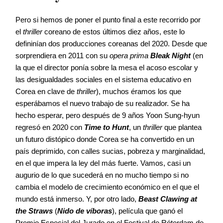
Pero si hemos de poner el punto final a este recorrido por
el
thriller
coreano de estos últimos diez años, este lo
defininían dos producciones coreanas del 2020. Desde que
sorprendiera en 2011 con su
opera prima
Bleak Night
(en
la que el director ponía sobre la mesa el acoso escolar y
las desigualdades sociales en el sistema educativo en
Corea en clave de
thriller
), muchos éramos los que
esperábamos el nuevo trabajo de su realizador. Se ha
hecho esperar, pero después de 9 años Yoon Sung-hyun
regresó en 2020 con
Time to Hunt
, un
thriller
que plantea
un futuro distópico donde Corea se ha convertido en un
país deprimido, con calles sucias, pobreza y marginalidad,
en el que impera la ley del más fuerte. Vamos, casi un
augurio de lo que sucederá en no mucho tiempo si no
cambia el modelo de crecimiento económico en el que el
mundo está inmerso. Y, por otro lado,
Beast Clawing at
the Straws
(
Nido de víboras
), película que ganó el
Premio Especial del Jurado en el Festival de Róterdam de