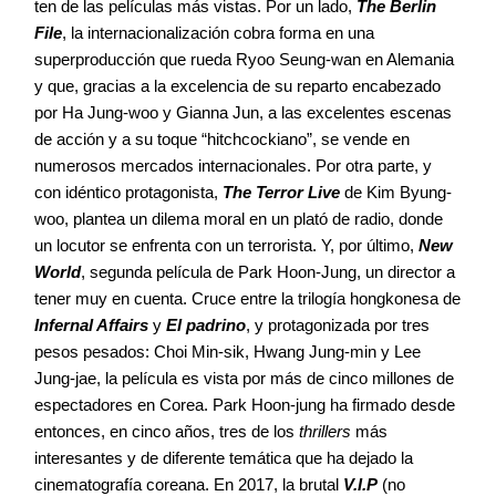
ten de las películas más vistas. Por un lado,
The Berlin
File
, la internacionalización cobra forma en una
superproducción que rueda Ryoo Seung-wan en Alemania
y que, gracias a la excelencia de su reparto encabezado
por Ha Jung-woo y Gianna Jun, a las excelentes escenas
de acción y a su toque “hitchcockiano”, se vende en
numerosos mercados internacionales. Por otra parte, y
con idéntico protagonista,
The Terror Live
de Kim Byung-
woo, plantea un dilema moral en un plató de radio, donde
un locutor se enfrenta con un terrorista. Y, por último,
New
World
, segunda película de Park Hoon-Jung, un director a
tener muy en cuenta. Cruce entre la trilogía hongkonesa de
Infernal Affairs
y
El padrino
, y protagonizada por tres
pesos pesados: Choi Min-sik, Hwang Jung-min y Lee
Jung-jae, la película es vista por más de cinco millones de
espectadores en Corea. Park Hoon-jung ha firmado desde
entonces, en cinco años, tres de los
thrillers
más
interesantes y de diferente temática que ha dejado la
cinematografía coreana. En 2017, la brutal
V.I.P
(no