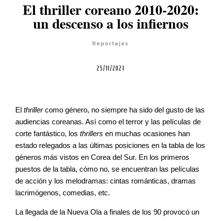
El thriller coreano 2010-2020:
Cursos
un descenso a los infiernos
Reportajes
Equipo
25/11/2021
Blog
El
thriller
como género, no siempre ha sido del gusto de las
Agenda
audiencias coreanas. Así como el terror y las películas de
corte fantástico, los
thrillers
en muchas ocasiones han
estado relegados a las últimas posiciones en la tabla de los
Contacto
géneros más vistos en Corea del Sur. En los primeros
puestos de la tabla, cómo no, se encuentran las películas
de acción y los melodramas: cintas románticas, dramas
lacrimógenos, comedias, etc.
©2026 COPYRIGHT FLOTHEMES
La llegada de la Nueva Ola a finales de los 90 provocó un