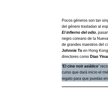
Pocos géneros son tan singu
del género trasladan al esp
El infierno del odio
, pasa
negro coreano de la Nueva 
de grandes maestros del c
Johnnie To
en Hong Kong
directores como
Diao Yina
‘El cine noir asiático’
recor
curso que dará inicio el m
regalo para que puedas en