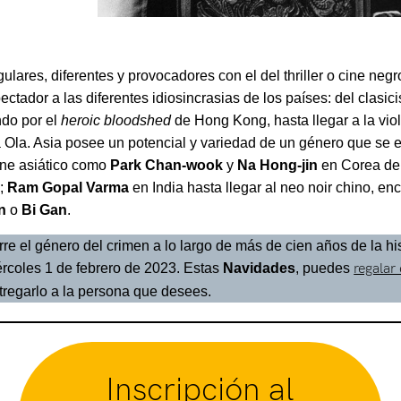
lares, diferentes y provocadores con el del thriller o cine neg
ectador a las diferentes idiosincrasias de los países: del clas
ndo por el
heroic bloodshed
de Hong Kong, hasta llegar a la viol
Ola. Asia posee un potencial y variedad de un género que se en
ine asiático como
Park Chan-wook
y
Na Hong-jin
en Corea de
;
Ram Gopal Varma
en India hasta llegar al neo noir chino, en
n
o
Bi Gan
.
re el género del crimen a lo largo de más de cien años de la his
iércoles 1 de febrero de 2023. Estas
Navidades
, puedes
regalar
tregarlo a la persona que desees.
Inscripción al