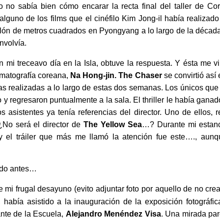
no no sabía bien cómo encarar la recta final del taller de Co
alguno de los films que el cinéfilo Kim Jong-il había realiza
llón de metros cuadrados en Pyongyang a lo largo de la décad
nvolvía.
n mi treceavo día en la Isla, obtuve la respuesta. Y ésta me
ematografía coreana,
Na Hong-jin. The Chaser
se convirtió así
s realizadas a lo largo de estas dos semanas. Los únicos que 
ño y regresaron puntualmente a la sala. El thriller le había ganad
asistentes ya tenía referencias del director. Uno de ellos, 
¿No será el director de
The Yellow Sea
…? Durante mi estanc
 y el tráiler que más me llamó la atención fue este…., aun
ado antes…
mi frugal desayuno (evito adjuntar foto por aquello de no crear
, había asistido a la inauguración de la exposición fotográfi
ante de la Escuela,
Alejandro Menéndez Visa
. Una mirada par