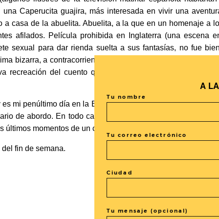
una Caperucita guajira, más interesada en vivir una aventur
no a casa de la abuelita. Abuelita, a la que en un homenaje a lo
es afilados. Película prohibida en Inglaterra (una escena 
ete sexual para dar rienda suelta a sus fantasías, no fue bien
ima bizarra, a contracorriente, realizada desde las entrañas, 
va recreación del cuento que se está haciendo en Hollywoo
A L
Tu nombre
 es mi penúltimo día en la Escuela, y quedan muchas cosas po
iario de abordo. En todo caso, ya sea desde San Antonio de l
s últimos momentos de un cineasiático en Cuba.
Tu correo electrónico
 del fin de semana.
Ciudad
Tu mensaje (opcional)