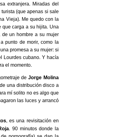
sa extranjera. Miradas del
turista (que apenas si sale
ana Vieja). Me quedo con la
 que carga a su hijita. Una
sa de un hombre a su mujer
a punto de morir, como la
 una promesa a su mujer: si
 el Lourdes cubano. Y hacía
ra el momento.
rgometraje de
Jorge Molina
de una distribución disco a
ra mí solito no es algo que
garon las luces y arrancó
tos
, es una revisitación en
Roja
. 90 minutos donde la
 de pornografía) se dan la