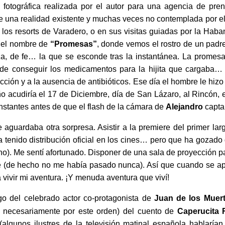
e fotográfica realizada por el autor para una agencia de pren
 una realidad existente y muchas veces no contemplada por el 
 los resorts de Varadero, o en sus visitas guiadas por la Hab
n el nombre de
“Promesas”
, donde vemos el rostro de un padre
nza, de fe… la que se esconde tras la instantánea. La prome
e conseguir los medicamentos para la hijita que cargaba… 
cción y a la ausencia de antibióticos. Ese día el hombre le hizo
ño acudiría el 17 de Diciembre, día de San Lázaro, al Rincón,
instantes antes de que el flash de la cámara de
Alejandro
capta
me aguardaba otra sorpresa. Asistir a la premiere del primer la
a tenido distribución oficial en los cines… pero que ha gozado 
no). Me sentí afortunado. Disponer de una sala de proyección pa
 (de hecho no me había pasado nunca). Así que cuando se apa
 vivir mi aventura. ¡Y menuda aventura que viví!
rgo del celebrado actor co-protagonista de
Juan de los Muer
o necesariamente por este orden) del cuento de
Caperucita 
(algunos ilustres de la televisión matinal española hablarían