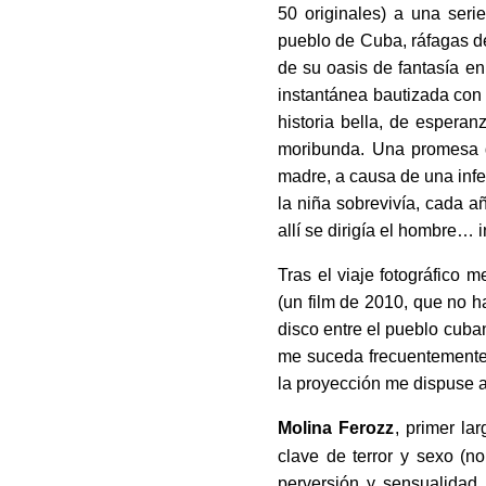
50 originales) a una seri
pueblo de Cuba, ráfagas de
de su oasis de fantasía en
instantánea bautizada co
historia bella, de espera
moribunda. Una promesa d
madre, a causa de una infe
la niña sobrevivía, cada a
allí se dirigía el hombre… 
Tras el viaje fotográfico 
(un film de 2010, que no h
disco entre el pueblo cuba
me suceda frecuentemente
la proyección me dispuse a
Molina Ferozz
, primer la
clave de terror y sexo (n
perversión y sensualidad 