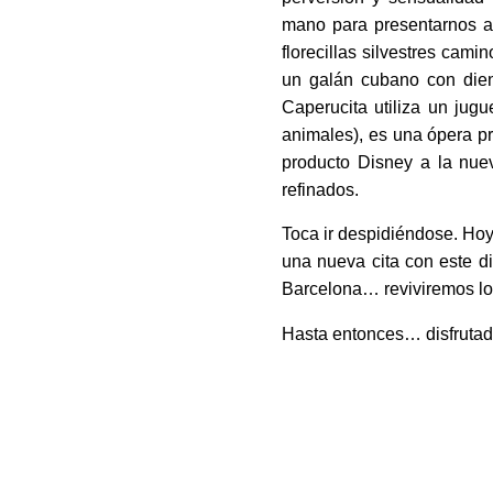
mano para presentarnos a 
florecillas silvestres cami
un galán cubano con dient
Caperucita utiliza un jugu
animales), es una ópera pr
producto Disney a la nue
refinados.
Toca ir despidiéndose. Hoy
una nueva cita con este d
Barcelona… reviviremos lo
Hasta entonces… disfrutad