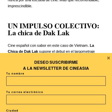
imprescindible.
UN IMPULSO COLECTIVO:
La chica de Dak Lak
Cine español con sabor en este caso de Vietnam.
La
Chica de Dak Lak
supone el debut en el largometraje
×
de Pedro Román, director asentado en la capital vietnamita
DESEO SUSCRIBIRME
desde hace cuatro años, junto a Mai Huyền Chi en un film
A LA
NEWSLETTER DE CINEASIA
que sigue a una joven campesina que se traslada a la gran
Tu nombre
ciudad en busca de un futuro mejor. Un retrato a pie de
calle de la realidad en Saigón, en un país embarcado en un
proceso de transformación y crecimiento económico.
Tu correo electrónico
Un reportaje de Víctor Muñoz
Ciudad