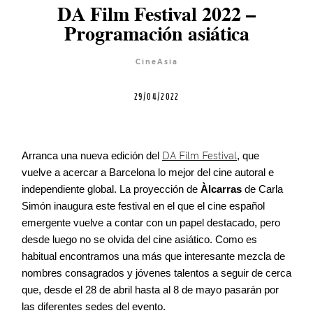
DA Film Festival 2022 –
Cursos
Programación asiática
Equipo
CineAsia
29/04/2022
Blog
Arranca una nueva edición del
DA Film Festival
, que
Agenda
vuelve a acercar a Barcelona lo mejor del cine autoral e
independiente global. La proyección de
Àlcarras
de Carla
Contacto
Simón inaugura este festival en el que el cine español
emergente vuelve a contar con un papel destacado, pero
desde luego no se olvida del cine asiático. Como es
habitual encontramos una más que interesante mezcla de
nombres consagrados y jóvenes talentos a seguir de cerca
©2026 COPYRIGHT FLOTHEMES
que, desde el 28 de abril hasta al 8 de mayo pasarán por
las diferentes sedes del evento.