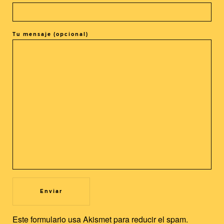
Tu mensaje (opcional)
COMPARTIR LA ENTRADA
@cineasia.online
SUSCRÍBETE A NUESTRA
Newsletter
Utilizamos cookies propias y de terceros para mejorar nuestros
servicios y la experiencia de usuario. Si continuas navegando,
Este formulario usa Akismet para reducir el spam.