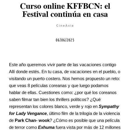
Curso online KFFBCN: el
Equipo
Festival continúa en casa
CineAsia
Blog
06/06/2025
Agenda
Este año queremos vivir parte de las vacaciones contigo
Contacto
Allí donde estés. En tu casa, de vacaciones en el pueblo, o
visitando un puerto costero. Nos hemos propuesto un reto:
que veas 8 películas coreanas y que luego podamos
hablar de ellas. Cuestiones como: ¿por qué los coreanos
saben filmar tan bien los thrillers políticos? ¿Qué
©2026 COPYRIGHT FLOTHEMES
representan los colores blanco, verde y rojo en
Sympathy
for Lady Vengance
, último film de la trilogía de la violencia
de
Park Chan- wook
? ¿Cómo es posible que una película
de terror como
Exhuma
fuera vista por más de 12 millones