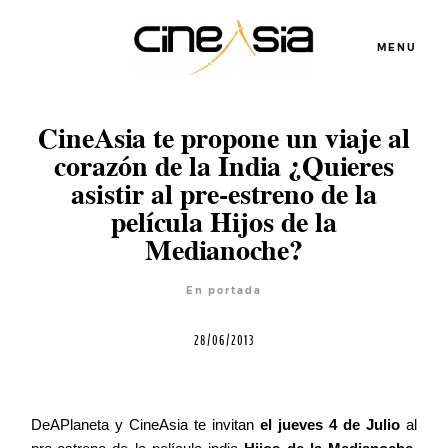
MENU
CineAsia te propone un viaje al
Servicios
corazón de la India ¿Quieres
asistir al pre-estreno de la
película Hijos de la
Cursos
Medianoche?
Equipo
En portada
28/06/2013
Blog
DeAPlaneta y CineAsia te invitan
el jueves 4 de Julio
al
Agenda