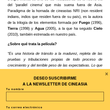
del ‘parallel cinema’ que más suena fuera de Asia.
Paradigma de la hornada de cineastas NRI (non resident
indians, indios que residen fuera de su país), es la autora
de la trilogía de los elementos formada por
Fuego
(1996),
Tierra
(1998) y
Agua
(2005), a la que ha seguido
Cielo
(2010), también estrenada en nuestro país.
¿Sobre qué trata la película?
“Es una historia de tránsito a la madurez, repleta de las
pruebas y tribulaciones propias de todo proceso de
crecimiento y del terrible peso de las expectativas. Lo que
×
distingue a este película de otras de temática similar es
que esta historia de maduración no trata sólo sobre un
DESEO SUSCRIBIRME
muchacho, sino también sobre su país, con el que
A LA
NEWSLETTER DE CINEASIA
comparte fecha de nacimiento, una fecha clave en la
Tu nombre
historia india. El viaje de Saleem, como protagonista
vulnerable y desorientado, está siempre entrelazado con
los esfuerzos de la recién independizada India por
Tu correo electrónico