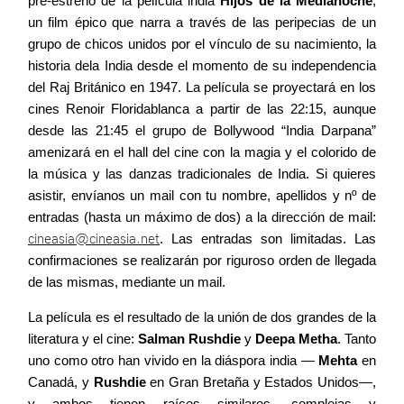
pre-estreno de la película india
Hijos de la Medianoche
,
un film épico que narra a través de las peripecias de un
grupo de chicos unidos por el vínculo de su nacimiento, la
Contacto
historia dela India desde el momento de su independencia
del Raj Británico en 1947. La película se proyectará en los
cines Renoir Floridablanca a partir de las 22:15, aunque
desde las 21:45 el grupo de Bollywood “India Darpana”
amenizará en el hall del cine con la magia y el colorido de
©2026 COPYRIGHT FLOTHEMES
la música y las danzas tradicionales de India. Si quieres
asistir, envíanos un mail con tu nombre, apellidos y nº de
entradas (hasta un máximo de dos) a la dirección de mail:
cineasia@cineasia.net
. Las entradas son limitadas. Las
confirmaciones se realizarán por riguroso orden de llegada
de las mismas, mediante un mail.
La película es el resultado de la unión de dos grandes de la
literatura y el cine:
Salman Rushdie
y
Deepa Metha
. Tanto
uno como otro han vivido en la diáspora india —
Mehta
en
Canadá, y
Rushdie
en Gran Bretaña y Estados Unidos—,
y ambos tienen raíces similares, complejas y