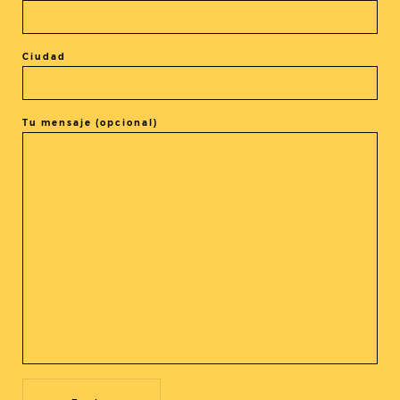
encontrar su propia voz en el mundo”.
Ciudad
Tu mensaje (opcional)
COMPARTIR LA ENTRADA
@cineasia.online