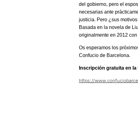
del gobierno, pero el espo
necesarias ante prácticame
justicia. Pero ¿sus motivo
Basada en la novela de L
originalmente en 2012 con e
Os esperamos los próximos 
Confucio de Barcelona.
Inscripción gratuita en l
https://www.confuciobarcel