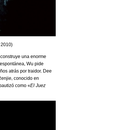
 2010)
e construye una enorme
n espontánea, Wu pide
ños atrás por traidor. Dee
Renjie, conocido en
 bautizó como «
El Juez