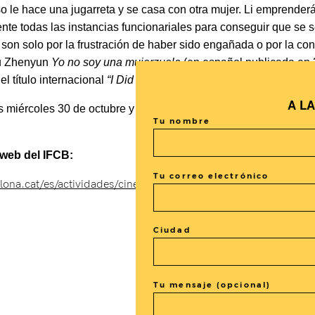
so le hace una jugarreta y se casa con otra mujer. Li emprende
nte todas las instancias funcionariales para conseguir que se 
s son solo por la frustración de haber sido engañada o por la c
iu Zhenyun
Yo no soy una mujerzuela
(en español publicada en 
l título internacional
“I Did Not Kill My Husband
”.
A L
miércoles 30 de octubre y 6 y 13 de noviembre a las 18:30h en 
Tu nombre
a web del IFCB:
Tu correo electrónico
ona.cat/es/actividades/cineclub-libro-cine
Ciudad
Tu mensaje (opcional)