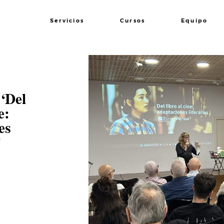
Servicios
Cursos
Equipo
 ‘Del
e:
es
’