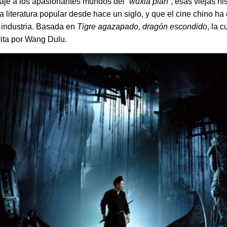
je a los apasionantes mundos del “
wuxia pian
”, esas viejas h
a literatura popular desde hace un siglo, y que el cine chino h
a industria. Basada en
Tigre agazapado, dragón escondido
, la 
rita por Wang Dulu.