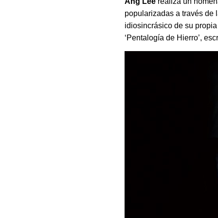
Ang Lee
realiza un homena
popularizadas a través de l
idiosincrásico de su propi
‘Pentalogía de Hierro’, esc