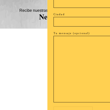
Recibe nuestras novedades en tu buzón!
Newsletter
Ciudad
Tu mensaje (opcional)