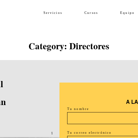
Servicios
Cursos
Equipo
Category: Directores
l
án
A L
Tu nombre
Tu correo electrónico
1
2
3
4