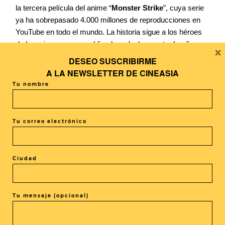
la tercera película del anime “
Monster Strike
”, cuya serie
ya ha sobrepasado 4.000 millones de reproducciones en
YouTube en todo el mundo. La historia sigue a los héroes
de la serie que se ven obligados a luchar contra Lucifer
×
después que ella se volvió en su contra.
DESEO SUSCRIBIRME
A LA
NEWSLETTER DE CINEASIA
Finalmente, cerramos el top 10 con
La Patrulla canina:
Tu nombre
Rescate a toda velocidad
(パウ・パトロール カーレー
ス大作戦 GO! GO!) de los directores
Charles E. Bastien
y
Keith Chapman.
Tu correo electrónico
Un reportaje de Paula Comas
Ciudad
Tu mensaje (opcional)