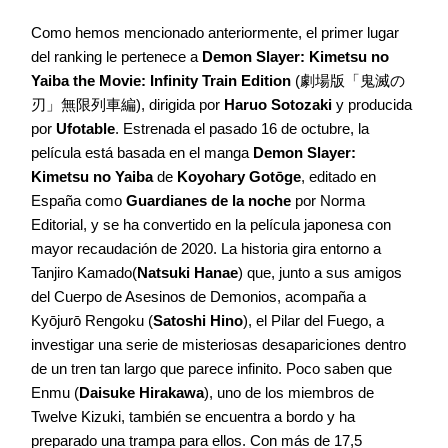
Como hemos mencionado anteriormente, el primer lugar
del ranking le pertenece a
Demon Slayer: Kimetsu no
Yaiba the Movie: Infinity Train Edition
(劇場版「鬼滅の
刃」無限列車編), dirigida por
Haruo Sotozaki
y producida
por
Ufotable
. Estrenada el pasado 16 de octubre, la
película está basada en el manga
Demon Slayer:
Kimetsu no Yaiba
de
Koyohary Gotōge
, editado en
España como
Guardianes de la noche
por Norma
Editorial, y se ha convertido en la película japonesa con
mayor recaudación de 2020. La historia gira entorno a
Tanjiro Kamado(
Natsuki Hanae
) que, junto a sus amigos
del Cuerpo de Asesinos de Demonios, acompaña a
Kyōjurō Rengoku (
Satoshi Hino
), el Pilar del Fuego, a
investigar una serie de misteriosas desapariciones dentro
de un tren tan largo que parece infinito. Poco saben que
Enmu (
Daisuke Hirakawa
), uno de los miembros de
Twelve Kizuki, también se encuentra a bordo y ha
preparado una trampa para ellos. Con más de 17,5