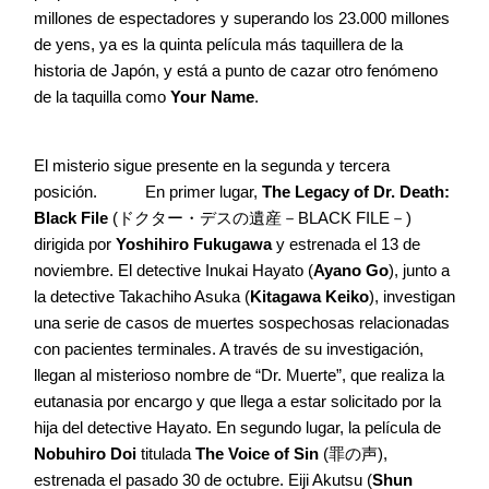
millones de espectadores y superando los 23.000 millones
de yens, ya es la quinta película más taquillera de la
historia de Japón, y está a punto de cazar otro fenómeno
de la taquilla como
Your Name
.
El misterio sigue presente en la segunda y tercera
posición. En primer lugar,
The Legacy of Dr. Death:
Black File
(ドクター・デスの遺産－BLACK FILE－)
dirigida por
Yoshihiro Fukugawa
y estrenada el 13 de
noviembre. El detective Inukai Hayato (
Ayano Go
), junto a
la detective Takachiho Asuka (
Kitagawa Keiko
), investigan
una serie de casos de muertes sospechosas relacionadas
con pacientes terminales. A través de su investigación,
llegan al misterioso nombre de “Dr. Muerte”, que realiza la
eutanasia por encargo y que llega a estar solicitado por la
hija del detective Hayato. En segundo lugar, la película de
Nobuhiro Doi
titulada
The Voice of Sin
(罪の声),
estrenada el pasado 30 de octubre. Eiji Akutsu (
Shun