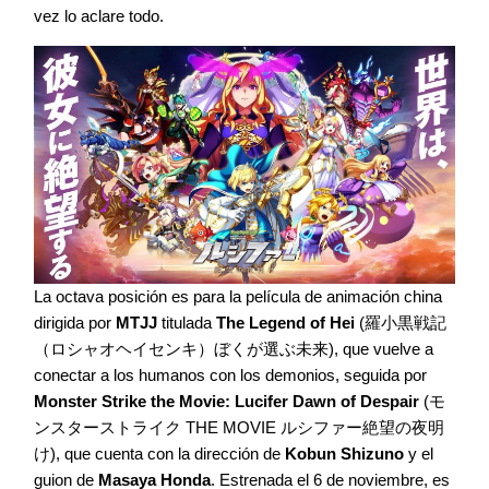
vez lo aclare todo.
La octava posición es para la película de animación china
dirigida por
MTJJ
titulada
The Legend of Hei
(羅小黒戦記
（ロシャオヘイセンキ）ぼくが選ぶ未来), que vuelve a
conectar a los humanos con los demonios, seguida por
Monster Strike the Movie: Lucifer Dawn of Despair
(モ
ンスターストライク THE MOVIE ルシファー絶望の夜明
け), que cuenta con la dirección de
Kobun Shizuno
y el
guion de
Masaya Honda
. Estrenada el 6 de noviembre, es