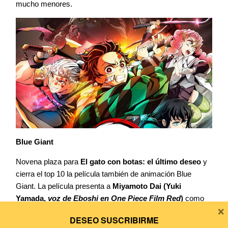
mucho menores.
Blue Giant
Novena plaza para
El gato con botas: el último deseo
y
cierra el top 10 la película también de animación Blue
Giant. La película presenta a
Miyamoto Dai
(Yuki
Yamada,
voz de Eboshi en One Piece Film Red
)
como
×
su protagonista, un estudiante con pasión por el
DESEO SUSCRIBIRME
baloncesto, pero tras vivir una sesión de jazz en vivo por