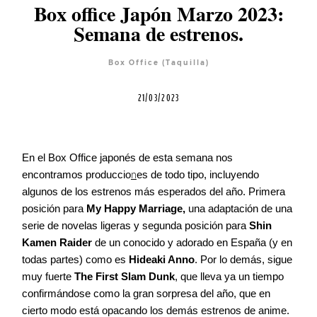
Equipo
Box office Japón Marzo 2023:
Semana de estrenos.
Blog
Box Office (Taquilla)
21/03/2023
Agenda
Contacto
En el Box Office japonés de esta semana nos
encontramos produccio
n
es de todo tipo, incluyendo
algunos de los estrenos más esperados del año. Primera
posición para
My Happy Marriage,
una adaptación de una
serie de novelas ligeras y segunda posición para
Shin
©2026 COPYRIGHT FLOTHEMES
Kamen Raider
de un conocido y adorado en España (y en
todas partes) como es
Hideaki Anno
. Por lo demás, sigue
muy fuerte
The First Slam Dunk
, que lleva ya un tiempo
confirmándose como la gran sorpresa del año, que en
cierto modo está opacando los demás estrenos de anime.