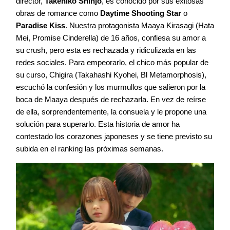
director,
Takehiko Shinjo
, es conocido por sus exitosas
obras de romance como
Daytime Shooting Star
o
Paradise Kiss
. Nuestra protagonista Maaya Kirasagi (Hata
Mei, Promise Cinderella) de 16 años, confiesa su amor a
su crush, pero esta es rechazada y ridiculizada en las
redes sociales. Para empeorarlo, el chico más popular de
su curso, Chigira (Takahashi Kyohei, Bl Metamorphosis),
escuchó la confesión y los murmullos que salieron por la
boca de Maaya después de rechazarla. En vez de reírse
de ella, sorprendentemente, la consuela y le propone una
solución para superarlo. Esta historia de amor ha
contestado los corazones japoneses y se tiene previsto su
subida en el ranking las próximas semanas.